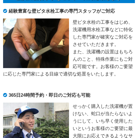
経験豊富な壁ピタ水栓工事の専門スタッフがご対応
壁ピタ水栓の工事をはじめ、
洗濯機用水栓工事などに特化
した専門家が確実なご対応を
させていただきます。
また、洗濯機の設置はもちろ
んのこと、特殊作業にもご対
応可能です。お客様のご要望
に応じた専門家による目線で適切な処置をいたします。
365日24時間予約・即日のご対応も可能
せっかく購入した洗濯機が置
けない、蛇口が当たらないよ
うにして、いち早く使用した
いというお客様のご要望に最
大限にお応えできるようなサ