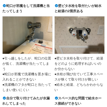
蛇口が邪魔をして洗濯機と当
壁ピタ水栓を取付たいが給水
たってしまう
と給湯の2箇所ある
●引っ越しをしたが、蛇口の位置
●壁ピタ水栓を取り付けて、給湯
が低く、洗濯機が当たってしま
をどのように処理すればいいの
う
か分からない
●蛇口が邪魔で洗濯機を置き場に
●水栓が飛び出ていて工事スペー
入れることができない
スが狭くて取り付けが難しい
●洗濯機のフタが蛇口と当たって
●給水と給湯、どちらかわからな
しまい使いにくい
い
自分で取り付けてみたが水漏
スペース的な問題で給水ホー
れしてしまった
ス接続ができない