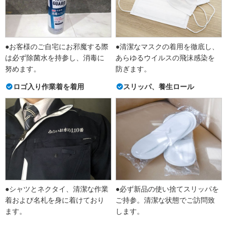
●お客様のご自宅にお邪魔する際
●清潔なマスクの着用を徹底し、
は必ず除菌水を持参し、消毒に
あらゆるウイルスの飛沫感染を
努めます。
防ぎます。
ロゴ入り作業着を着用
スリッパ、養生ロール
●シャツとネクタイ、清潔な作業
●必ず新品の使い捨てスリッパを
着および名札を身に着けており
ご持参。清潔な状態でご訪問致
ます。
します。