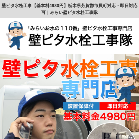
壁ピタ水栓工事【基本料4980円】栃木県芳賀郡市貝町対応・即日対応
可｜みらい壁ピタ水栓工事隊