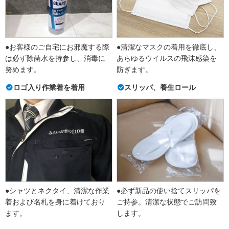
●お客様のご自宅にお邪魔する際
●清潔なマスクの着用を徹底し、
は必ず除菌水を持参し、消毒に
あらゆるウイルスの飛沫感染を
努めます。
防ぎます。
ロゴ入り作業着を着用
スリッパ、養生ロール
●シャツとネクタイ、清潔な作業
●必ず新品の使い捨てスリッパを
着および名札を身に着けており
ご持参。清潔な状態でご訪問致
ます。
します。