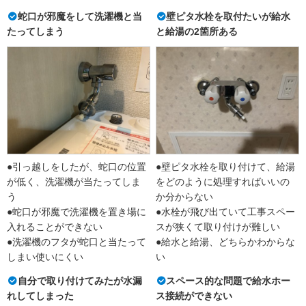
蛇口が邪魔をして洗濯機と当
壁ピタ水栓を取付たいが給水
たってしまう
と給湯の2箇所ある
●引っ越しをしたが、蛇口の位置
●壁ピタ水栓を取り付けて、給湯
が低く、洗濯機が当たってしま
をどのように処理すればいいの
う
か分からない
●蛇口が邪魔で洗濯機を置き場に
●水栓が飛び出ていて工事スペー
入れることができない
スが狭くて取り付けが難しい
●洗濯機のフタが蛇口と当たって
●給水と給湯、どちらかわからな
しまい使いにくい
い
自分で取り付けてみたが水漏
スペース的な問題で給水ホー
れしてしまった
ス接続ができない