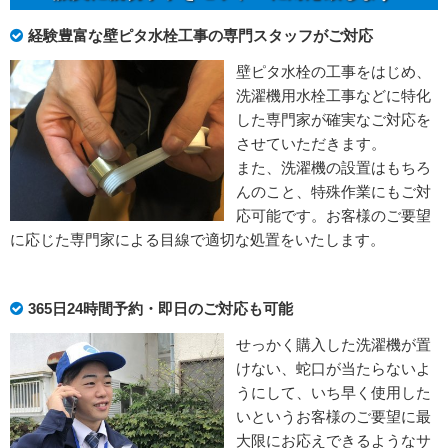
経験豊富な壁ピタ水栓工事の専門スタッフがご対応
壁ピタ水栓の工事をはじめ、
洗濯機用水栓工事などに特化
した専門家が確実なご対応を
させていただきます。
また、洗濯機の設置はもちろ
んのこと、特殊作業にもご対
応可能です。お客様のご要望
に応じた専門家による目線で適切な処置をいたします。
365日24時間予約・即日のご対応も可能
せっかく購入した洗濯機が置
けない、蛇口が当たらないよ
うにして、いち早く使用した
いというお客様のご要望に最
大限にお応えできるようなサ