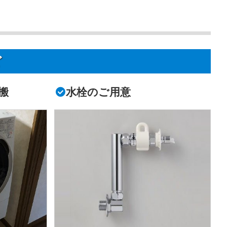
ど
搬
水栓のご用意