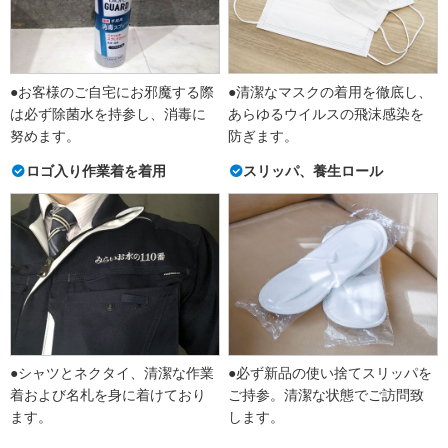
●お客様のご自宅にお邪魔する際
●清潔なマスクの着用を徹底し、
は必ず除菌水を持参し、消毒に
あらゆるウイルスの飛沫感染を
努めます。
防ぎます。
ロゴ入り作業着を着用
スリッパ、養生ロール
●シャツとネクタイ、清潔な作業
●必ず新品の使い捨てスリッパを
着および名札を身に着けており
ご持参。清潔な状態でご訪問致
ます。
します。