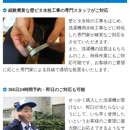
経験豊富な壁ピタ水栓工事の専門スタッフがご対応
壁ピタ水栓の工事をはじめ、
洗濯機用水栓工事などに特化
した専門家が確実なご対応を
させていただきます。
また、洗濯機の設置はもちろ
んのこと、特殊作業にもご対
応可能です。お客様のご要望
に応じた専門家による目線で適切な処置をいたします。
365日24時間予約・即日のご対応も可能
せっかく購入した洗濯機が置
けない、蛇口が当たらないよ
うにして、いち早く使用した
いというお客様のご要望に最
大限にお応えできるようなサ