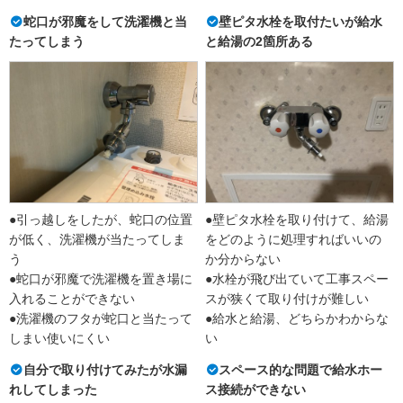
蛇口が邪魔をして洗濯機と当
壁ピタ水栓を取付たいが給水
たってしまう
と給湯の2箇所ある
●引っ越しをしたが、蛇口の位置
●壁ピタ水栓を取り付けて、給湯
が低く、洗濯機が当たってしま
をどのように処理すればいいの
う
か分からない
●蛇口が邪魔で洗濯機を置き場に
●水栓が飛び出ていて工事スペー
入れることができない
スが狭くて取り付けが難しい
●洗濯機のフタが蛇口と当たって
●給水と給湯、どちらかわからな
しまい使いにくい
い
自分で取り付けてみたが水漏
スペース的な問題で給水ホー
れしてしまった
ス接続ができない