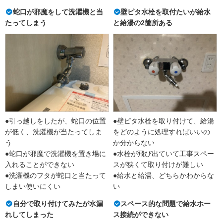
蛇口が邪魔をして洗濯機と当
壁ピタ水栓を取付たいが給水
たってしまう
と給湯の2箇所ある
●引っ越しをしたが、蛇口の位置
●壁ピタ水栓を取り付けて、給湯
が低く、洗濯機が当たってしま
をどのように処理すればいいの
う
か分からない
●蛇口が邪魔で洗濯機を置き場に
●水栓が飛び出ていて工事スペー
入れることができない
スが狭くて取り付けが難しい
●洗濯機のフタが蛇口と当たって
●給水と給湯、どちらかわからな
しまい使いにくい
い
自分で取り付けてみたが水漏
スペース的な問題で給水ホー
れしてしまった
ス接続ができない