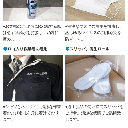
●お客様のご自宅にお邪魔する際
●清潔なマスクの着用を徹底し、
は必ず除菌水を持参し、消毒に
あらゆるウイルスの飛沫感染を
努めます。
防ぎます。
ロゴ入り作業着を着用
スリッパ、養生ロール
●シャツとネクタイ、清潔な作業
●必ず新品の使い捨てスリッパを
着および名札を身に着けており
ご持参。清潔な状態でご訪問致
ます。
します。