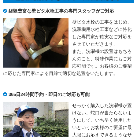
経験豊富な壁ピタ水栓工事の専門スタッフがご対応
壁ピタ水栓の工事をはじめ、
洗濯機用水栓工事などに特化
した専門家が確実なご対応を
させていただきます。
また、洗濯機の設置はもちろ
んのこと、特殊作業にもご対
応可能です。お客様のご要望
に応じた専門家による目線で適切な処置をいたします。
365日24時間予約・即日のご対応も可能
せっかく購入した洗濯機が置
けない、蛇口が当たらないよ
うにして、いち早く使用した
いというお客様のご要望に最
大限にお応えできるようなサ