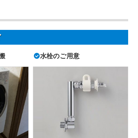
ど
搬
水栓のご用意