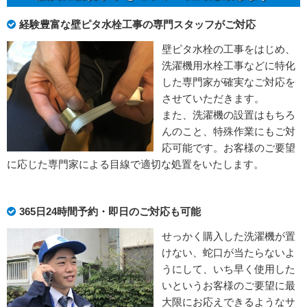
経験豊富な壁ピタ水栓工事の専門スタッフがご対応
壁ピタ水栓の工事をはじめ、
洗濯機用水栓工事などに特化
した専門家が確実なご対応を
させていただきます。
また、洗濯機の設置はもちろ
んのこと、特殊作業にもご対
応可能です。お客様のご要望
に応じた専門家による目線で適切な処置をいたします。
365日24時間予約・即日のご対応も可能
せっかく購入した洗濯機が置
けない、蛇口が当たらないよ
うにして、いち早く使用した
いというお客様のご要望に最
大限にお応えできるようなサ