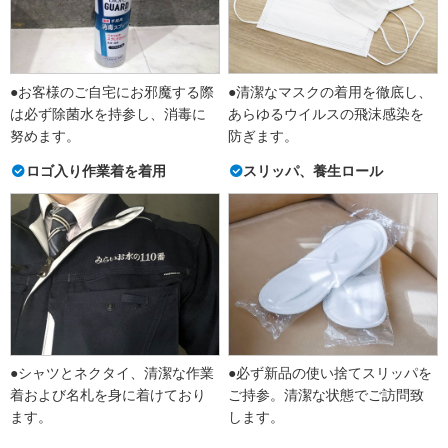
●お客様のご自宅にお邪魔する際
●清潔なマスクの着用を徹底し、
は必ず除菌水を持参し、消毒に
あらゆるウイルスの飛沫感染を
努めます。
防ぎます。
ロゴ入り作業着を着用
スリッパ、養生ロール
●シャツとネクタイ、清潔な作業
●必ず新品の使い捨てスリッパを
着および名札を身に着けており
ご持参。清潔な状態でご訪問致
ます。
します。