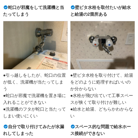
蛇口が邪魔をして洗濯機と当
壁ピタ水栓を取付たいが給水
たってしまう
と給湯の2箇所ある
●引っ越しをしたが、蛇口の位置
●壁ピタ水栓を取り付けて、給湯
が低く、洗濯機が当たってしま
をどのように処理すればいいの
う
か分からない
●蛇口が邪魔で洗濯機を置き場に
●水栓が飛び出ていて工事スペー
入れることができない
スが狭くて取り付けが難しい
●洗濯機のフタが蛇口と当たって
●給水と給湯、どちらかわからな
しまい使いにくい
い
自分で取り付けてみたが水漏
スペース的な問題で給水ホー
れしてしまった
ス接続ができない