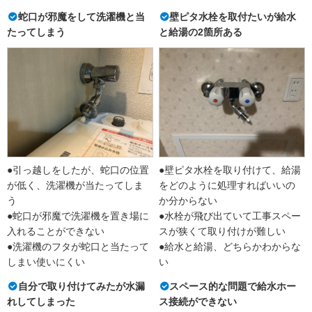
蛇口が邪魔をして洗濯機と当
壁ピタ水栓を取付たいが給水
たってしまう
と給湯の2箇所ある
●引っ越しをしたが、蛇口の位置
●壁ピタ水栓を取り付けて、給湯
が低く、洗濯機が当たってしま
をどのように処理すればいいの
う
か分からない
●蛇口が邪魔で洗濯機を置き場に
●水栓が飛び出ていて工事スペー
入れることができない
スが狭くて取り付けが難しい
●洗濯機のフタが蛇口と当たって
●給水と給湯、どちらかわからな
しまい使いにくい
い
自分で取り付けてみたが水漏
スペース的な問題で給水ホー
れしてしまった
ス接続ができない