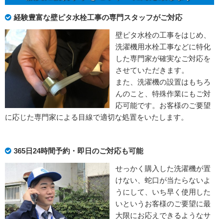
経験豊富な壁ピタ水栓工事の専門スタッフがご対応
壁ピタ水栓の工事をはじめ、
洗濯機用水栓工事などに特化
した専門家が確実なご対応を
させていただきます。
また、洗濯機の設置はもちろ
んのこと、特殊作業にもご対
応可能です。お客様のご要望
に応じた専門家による目線で適切な処置をいたします。
365日24時間予約・即日のご対応も可能
せっかく購入した洗濯機が置
けない、蛇口が当たらないよ
うにして、いち早く使用した
いというお客様のご要望に最
大限にお応えできるようなサ