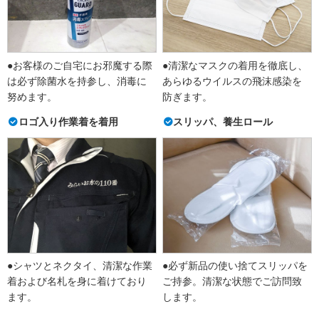
●お客様のご自宅にお邪魔する際
●清潔なマスクの着用を徹底し、
は必ず除菌水を持参し、消毒に
あらゆるウイルスの飛沫感染を
努めます。
防ぎます。
ロゴ入り作業着を着用
スリッパ、養生ロール
●シャツとネクタイ、清潔な作業
●必ず新品の使い捨てスリッパを
着および名札を身に着けており
ご持参。清潔な状態でご訪問致
ます。
します。