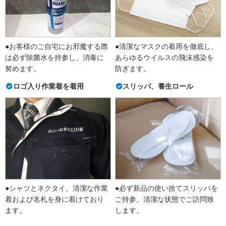
●お客様のご自宅にお邪魔する際
●清潔なマスクの着用を徹底し、
は必ず除菌水を持参し、消毒に
あらゆるウイルスの飛沫感染を
努めます。
防ぎます。
ロゴ入り作業着を着用
スリッパ、養生ロール
●シャツとネクタイ、清潔な作業
●必ず新品の使い捨てスリッパを
着および名札を身に着けており
ご持参。清潔な状態でご訪問致
ます。
します。