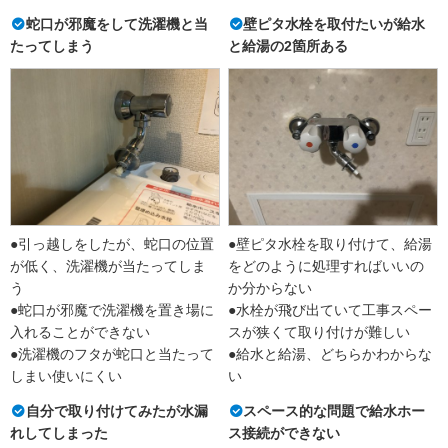
蛇口が邪魔をして洗濯機と当
壁ピタ水栓を取付たいが給水
たってしまう
と給湯の2箇所ある
●引っ越しをしたが、蛇口の位置
●壁ピタ水栓を取り付けて、給湯
が低く、洗濯機が当たってしま
をどのように処理すればいいの
う
か分からない
●蛇口が邪魔で洗濯機を置き場に
●水栓が飛び出ていて工事スペー
入れることができない
スが狭くて取り付けが難しい
●洗濯機のフタが蛇口と当たって
●給水と給湯、どちらかわからな
しまい使いにくい
い
自分で取り付けてみたが水漏
スペース的な問題で給水ホー
れしてしまった
ス接続ができない