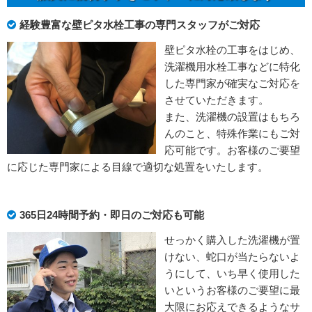
経験豊富な壁ピタ水栓工事の専門スタッフがご対応
壁ピタ水栓の工事をはじめ、
洗濯機用水栓工事などに特化
した専門家が確実なご対応を
させていただきます。
また、洗濯機の設置はもちろ
んのこと、特殊作業にもご対
応可能です。お客様のご要望
に応じた専門家による目線で適切な処置をいたします。
365日24時間予約・即日のご対応も可能
せっかく購入した洗濯機が置
けない、蛇口が当たらないよ
うにして、いち早く使用した
いというお客様のご要望に最
大限にお応えできるようなサ