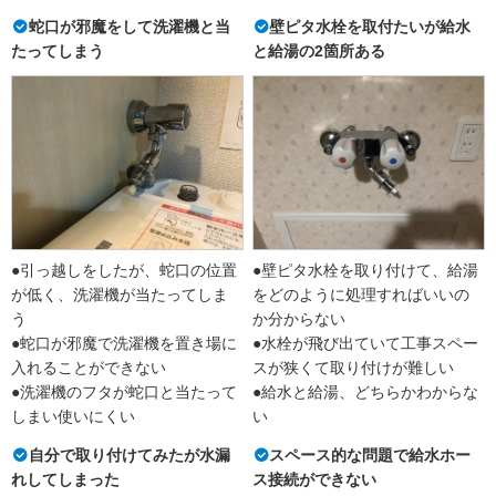
蛇口が邪魔をして洗濯機と当
壁ピタ水栓を取付たいが給水
たってしまう
と給湯の2箇所ある
●引っ越しをしたが、蛇口の位置
●壁ピタ水栓を取り付けて、給湯
が低く、洗濯機が当たってしま
をどのように処理すればいいの
う
か分からない
●蛇口が邪魔で洗濯機を置き場に
●水栓が飛び出ていて工事スペー
入れることができない
スが狭くて取り付けが難しい
●洗濯機のフタが蛇口と当たって
●給水と給湯、どちらかわからな
しまい使いにくい
い
自分で取り付けてみたが水漏
スペース的な問題で給水ホー
れしてしまった
ス接続ができない