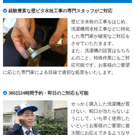
経験豊富な壁ピタ水栓工事の専門スタッフがご対応
壁ピタ水栓の工事をはじめ、
洗濯機用水栓工事などに特化
した専門家が確実なご対応を
させていただきます。
また、洗濯機の設置はもちろ
んのこと、特殊作業にもご対
応可能です。お客様のご要望
に応じた専門家による目線で適切な処置をいたします。
365日24時間予約・即日のご対応も可能
せっかく購入した洗濯機が置
けない、蛇口が当たらないよ
うにして、いち早く使用した
いというお客様のご要望に最
大限にお応えできるようなサ