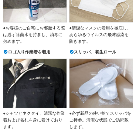
●お客様のご自宅にお邪魔する際
●清潔なマスクの着用を徹底し、
は必ず除菌水を持参し、消毒に
あらゆるウイルスの飛沫感染を
努めます。
防ぎます。
ロゴ入り作業着を着用
スリッパ、養生ロール
●シャツとネクタイ、清潔な作業
●必ず新品の使い捨てスリッパを
着および名札を身に着けており
ご持参。清潔な状態でご訪問致
ます。
します。