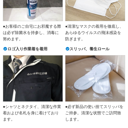
●お客様のご自宅にお邪魔する際
●清潔なマスクの着用を徹底し、
は必ず除菌水を持参し、消毒に
あらゆるウイルスの飛沫感染を
努めます。
防ぎます。
ロゴ入り作業着を着用
スリッパ、養生ロール
●シャツとネクタイ、清潔な作業
●必ず新品の使い捨てスリッパを
着および名札を身に着けており
ご持参。清潔な状態でご訪問致
ます。
します。