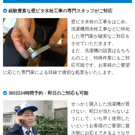
経験豊富な壁ピタ水栓工事の専門スタッフがご対応
壁ピタ水栓の工事をはじめ、
洗濯機用水栓工事などに特化
した専門家が確実なご対応を
させていただきます。
また、洗濯機の設置はもちろ
んのこと、特殊作業にもご対
応可能です。お客様のご要望
に応じた専門家による目線で適切な処置をいたします。
365日24時間予約・即日のご対応も可能
せっかく購入した洗濯機が置
けない、蛇口が当たらないよ
うにして、いち早く使用した
いというお客様のご要望に最
大限にお応えできるようなサ