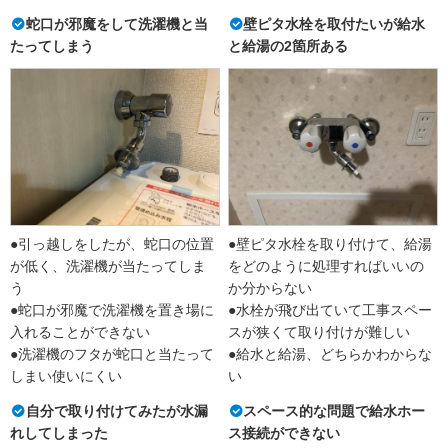
蛇口が邪魔をして洗濯機と当
壁ピタ水栓を取付たいが給水
たってしまう
と給湯の2箇所ある
●引っ越しをしたが、蛇口の位置
●壁ピタ水栓を取り付けて、給湯
が低く、洗濯機が当たってしま
をどのように処理すればいいの
う
か分からない
●蛇口が邪魔で洗濯機を置き場に
●水栓が飛び出ていて工事スペー
入れることができない
スが狭くて取り付けが難しい
●洗濯機のフタが蛇口と当たって
●給水と給湯、どちらかわからな
しまい使いにくい
い
自分で取り付けてみたが水漏
スペース的な問題で給水ホー
れしてしまった
ス接続ができない